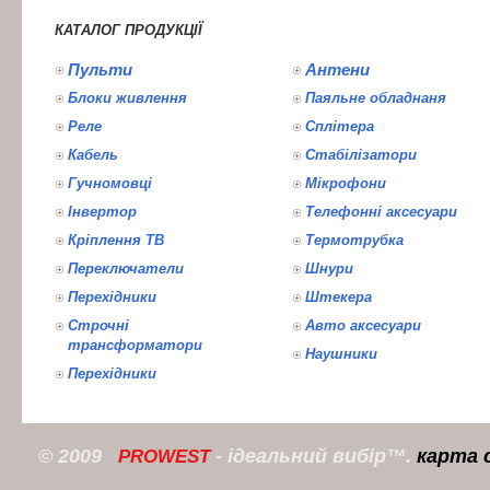
КАТАЛОГ ПРОДУКЦІЇ
Пульти
Антени
Блоки живлення
Паяльне обладнаня
Реле
Сплітера
Кабель
Стабілізатори
Гучномовці
Мікрофони
Інвертор
Телефонні аксесуари
Кріплення ТВ
Термотрубка
Переключатели
Шнури
Перехідники
Штекера
Строчні
Авто аксесуари
трансформатори
Наушники
Перехідники
© 2009
- ідеальний вибір™.
карта 
PROWEST